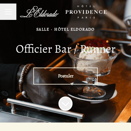
Menu carrière
SALLE
·
HÔTEL ELDORADO
Officier Bar / Runner
Postuler